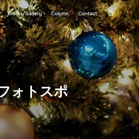
検
Works/Gallery
Column
Contact
索
対
象:
フォトスポ