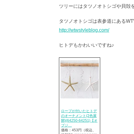
ツリーにはタツノオトシゴや貝殻
タツノオトシゴは表参道にあるWT
http://wtwstyleblog.com/
ヒトデもかわいいですね♪
ロープが付いたヒトデ
のオーナメント(2色展
開)(64250-64251)【オ
ブジ…
価格：453円（税込、