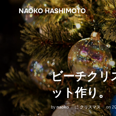
コ
NAOKO HASHIMOTO
ン
テ
ン
ツ
へ
ス
キ
ッ
プ
ビーチクリ
ット作り。
投
by
naoko
に
クリスマス
on
2
稿