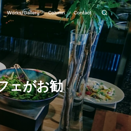
検
Works/Gallery
Column
Contact
索
対
象:
フェがお勧