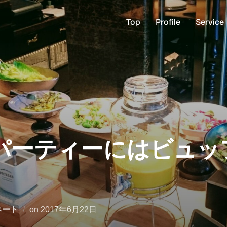
Top
Profile
Service
パーティーにはビュッ
投
ネート
on
2017年6月22日
稿