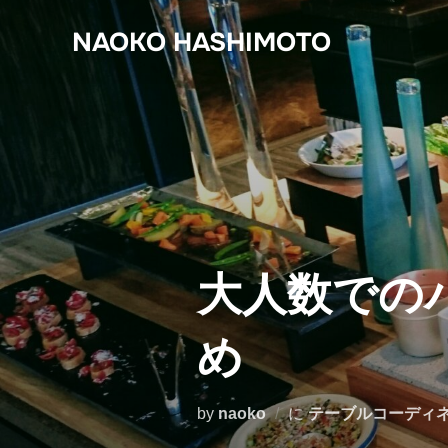
コ
NAOKO HASHIMOTO
ン
テ
ン
ツ
へ
ス
キ
ッ
プ
大人数での
め
by
naoko
に
テーブルコーディ