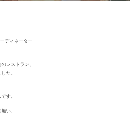
日:
コーディネーター
内のレストラン、
ました。
スです。
の無い、