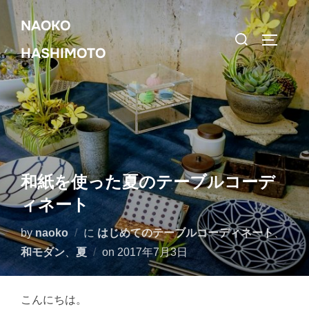
コ
NAOKO
ン
検
サイドバ
テ
HASHIMOTO
索
ン
対
ツ
象:
へ
ス
キ
ッ
和紙を使った夏のテーブルコーデ
プ
ィネート
by
naoko
に
はじめてのテーブルコーディネート
、
投
和モダン
、
夏
on
2017年7月3日
稿
日:
こんにちは。