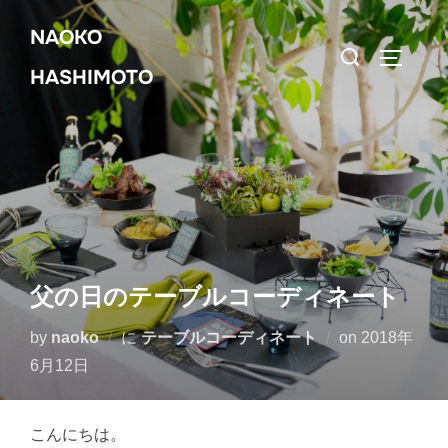
コ
NAOKO
ン
検
サイドバ
テ
HASHIMOTO
索
ン
対
ツ
象:
へ
ス
キ
ッ
プ
父の日のテーブルコーディネート
投
by
naoko
に
テーブルコーディネート
on
2018年
稿
6月12日
日:
こんにちは。